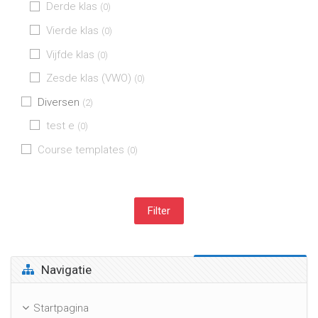
Derde klas
(0)
Vierde klas
(0)
Vijfde klas
(0)
Zesde klas (VWO)
(0)
Diversen
(2)
test e
(0)
Course templates
(0)
Navigatie overslaan
Navigatie
Startpagina