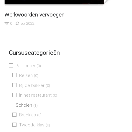
Werkwoorden vervoegen
0
feb 2022
Cursuscategorieën
Particulier
(0)
Reizen
(0)
Bij de bakker
(0)
In het restaurant
(0)
Scholen
(1)
Brugklas
(0)
Tweede klas
(0)