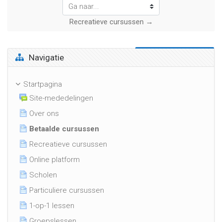
Ga naar...
Recreatieve cursussen →
Navigatie overslaan
Navigatie
Startpagina
Site-mededelingen
Over ons
Betaalde cursussen
Recreatieve cursussen
Online platform
Scholen
Particuliere cursussen
1-op-1 lessen
Groepslessen