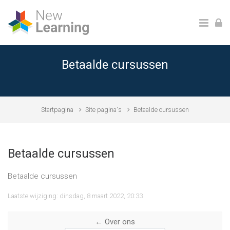
Ga naar hoofdinhoud
Betaalde cursussen
Startpagina
Site pagina's
Betaalde cursussen
Betaalde cursussen
Betaalde cursussen
Laatste wijziging: dinsdag, 8 maart 2022, 20:33
← Over ons