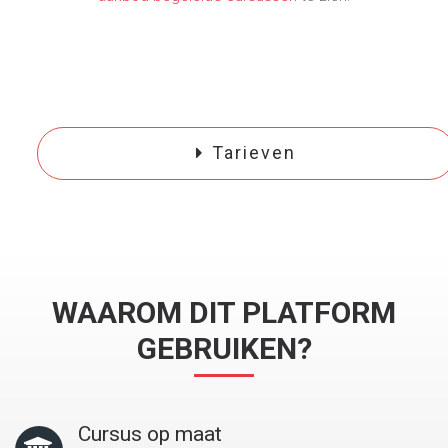
Tarieven
WAAROM DIT PLATFORM
GEBRUIKEN?
Cursus op maat