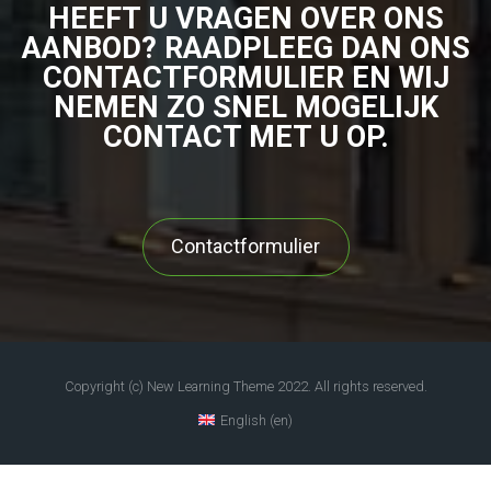
HEEFT U VRAGEN
OVER ONS
AANBOD? RAADPLEEG DAN ONS
CONTACTFORMULIER EN WIJ
NEMEN ZO SNEL MOGELIJK
CONTACT
MET U OP.
Contactformulier
Copyright (c) New Learning Theme 2022. All rights reserved.
English ‎(en)‎