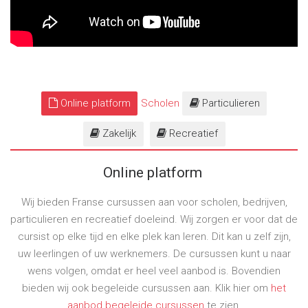
Online platform
Scholen
Particulieren
Zakelijk
Recreatief
Online platform
Wij bieden Franse cursussen aan voor scholen, bedrijven,
particulieren en recreatief doeleind. Wij zorgen er voor dat de
cursist op elke tijd en elke plek kan leren. Dit kan u zelf zijn,
uw leerlingen of uw werknemers. De cursussen kunt u naar
wens volgen, omdat er heel veel aanbod is. Bovendien
bieden wij ook begeleide cursussen aan. Klik hier om
het
aanbod begeleide cursussen
te zien.